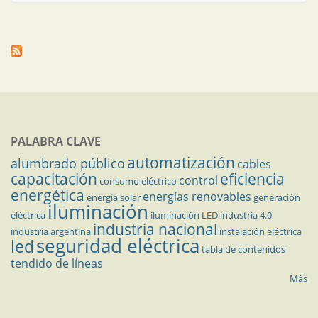
PALABRA CLAVE
automatización
alumbrado público
cables
capacitación
eficiencia
control
consumo eléctrico
energética
energías renovables
energía solar
generación
iluminación
eléctrica
iluminación LED
industria 4.0
industria nacional
industria argentina
instalación eléctrica
seguridad eléctrica
led
tabla de contenidos
tendido de líneas
Más