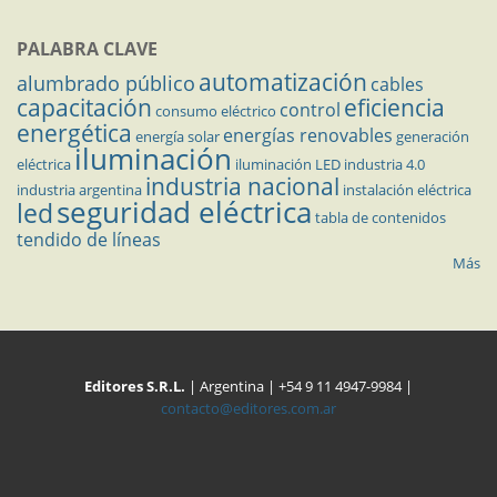
PALABRA CLAVE
automatización
alumbrado público
cables
capacitación
eficiencia
control
consumo eléctrico
energética
energías renovables
energía solar
generación
iluminación
eléctrica
iluminación LED
industria 4.0
industria nacional
industria argentina
instalación eléctrica
seguridad eléctrica
led
tabla de contenidos
tendido de líneas
Más
Editores S.R.L.
| Argentina | +54 9 11 4947-9984 |
contacto@editores.com.ar