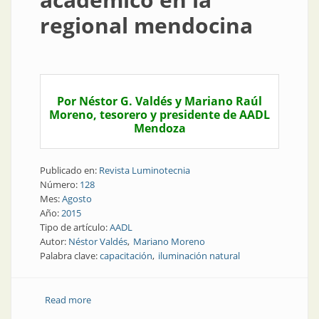
regional mendocina
Por Néstor G. Valdés y Mariano Raúl
Moreno, tesorero y presidente de AADL
Mendoza
Publicado en:
Revista Luminotecnia
Número:
128
Mes:
Agosto
Año:
2015
Tipo de artículo:
AADL
Autor:
Néstor Valdés
Mariano Moreno
Palabra clave:
capacitación
iluminación natural
Read more
about AADL | Capacitación de alto nivel académico en
la regional mendocina