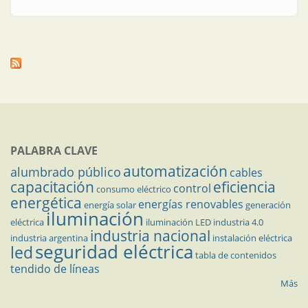
PALABRA CLAVE
automatización
alumbrado público
cables
capacitación
eficiencia
control
consumo eléctrico
energética
energías renovables
energía solar
generación
iluminación
eléctrica
iluminación LED
industria 4.0
industria nacional
industria argentina
instalación eléctrica
seguridad eléctrica
led
tabla de contenidos
tendido de líneas
Más