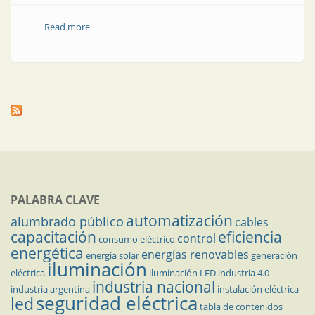
Read more
about Nota técnica | Alumbrado público alternativo
de una ruta nacional con proyectores asimétricos
PALABRA CLAVE
automatización
alumbrado público
cables
capacitación
eficiencia
control
consumo eléctrico
energética
energías renovables
energía solar
generación
iluminación
eléctrica
iluminación LED
industria 4.0
industria nacional
industria argentina
instalación eléctrica
seguridad eléctrica
led
tabla de contenidos