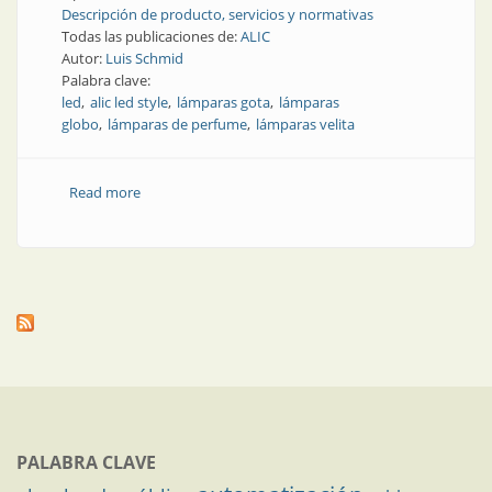
Descripción de producto, servicios y normativas
Todas las publicaciones de:
ALIC
Autor:
Luis Schmid
Palabra clave:
led
alic led style
lámparas gota
lámparas
globo
lámparas de perfume
lámparas velita
Read more
about Producto | Luz con estilo (parte 1)
PALABRA CLAVE