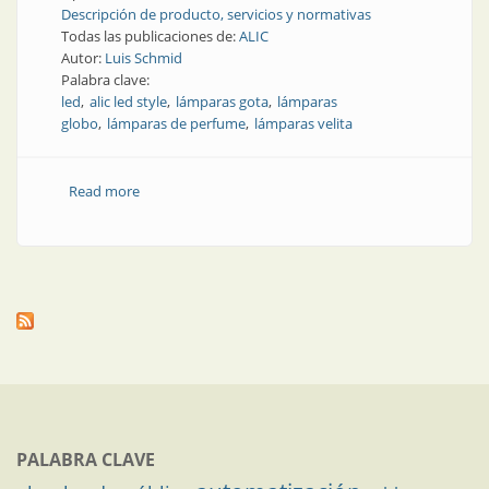
Descripción de producto, servicios y normativas
Todas las publicaciones de:
ALIC
Autor:
Luis Schmid
Palabra clave:
led
alic led style
lámparas gota
lámparas
globo
lámparas de perfume
lámparas velita
Read more
about Producto | Luz con estilo (parte 1)
PALABRA CLAVE