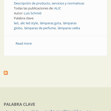
Descripción de producto, servicios y normativas
Todas las publicaciones de:
ALIC
Autor:
Luis Schmid
Palabra clave:
led
alic led style
lámparas gota
lámparas
globo
lámparas de perfume
lámparas velita
Read more
about Producto | Luz con estilo (parte 1)
PALABRA CLAVE