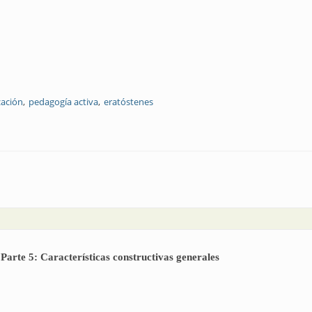
zación
pedagogía activa
eratóstenes
ctualización tecnológica del personal especializado
 Parte 5: Características constructivas generales