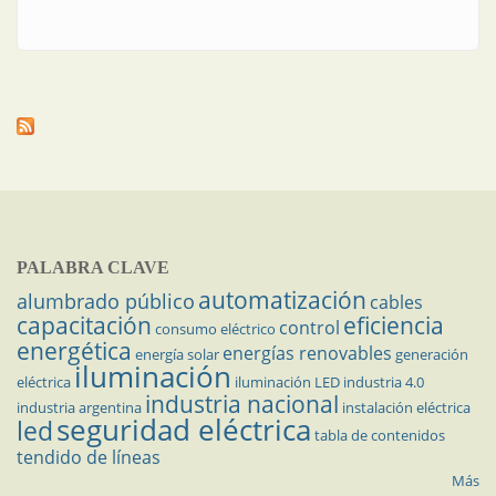
integración comercial”
PALABRA CLAVE
automatización
alumbrado público
cables
capacitación
eficiencia
control
consumo eléctrico
energética
energías renovables
energía solar
generación
iluminación
eléctrica
iluminación LED
industria 4.0
industria nacional
industria argentina
instalación eléctrica
seguridad eléctrica
led
tabla de contenidos
tendido de líneas
Más