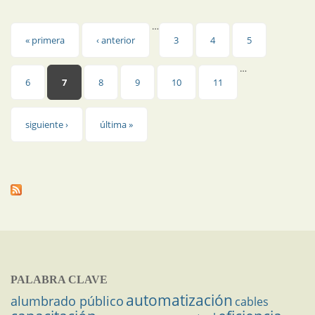
…
Páginas
« primera
‹ anterior
3
4
5
…
6
7
8
9
10
11
siguiente ›
última »
PALABRA CLAVE
automatización
alumbrado público
cables