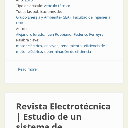
Año:
2016
Tipo de artículo:
Artículo técnico
Todas las publicaciones de:
Grupo Energía y Ambiente (GEA)
Facultad de Ingeniería
UBA
Autor:
Alejandro Jurado
Juan Robbiano
Federico Ferreyra
Palabra clave:
motor eléctrico
ensayos
rendimiento
eficiencia de
motor eléctrico
determinación de eficiencia
Read more
about Nota técnica | Determinación in situ de la
eficiencia de un motor eléctrico
Revista Electrotécnica
| Estudio de un
sistema de