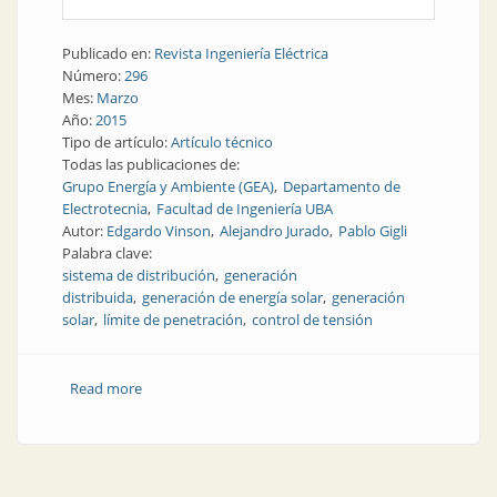
Publicado en:
Revista Ingeniería Eléctrica
Número:
296
Mes:
Marzo
Año:
2015
Tipo de artículo:
Artículo técnico
Todas las publicaciones de:
Grupo Energía y Ambiente (GEA)
Departamento de
Electrotecnia
Facultad de Ingeniería UBA
Autor:
Edgardo Vinson
Alejandro Jurado
Pablo Gigli
Palabra clave:
sistema de distribución
generación
distribuida
generación de energía solar
generación
solar
límite de penetración
control de tensión
Read more
about Revista Electrotécnica | Estudio de un sistema
de distribución con alta penetración de generación de
energía solar