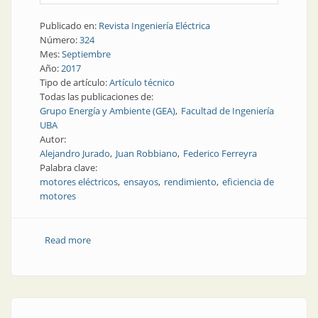
Publicado en:
Revista Ingeniería Eléctrica
Número:
324
Mes:
Septiembre
Año:
2017
Tipo de artículo:
Artículo técnico
Todas las publicaciones de:
Grupo Energía y Ambiente (GEA)
Facultad de Ingeniería
UBA
Autor:
Alejandro Jurado
Juan Robbiano
Federico Ferreyra
Palabra clave:
motores eléctricos
ensayos
rendimiento
eficiencia de
motores
Read more
about Distribución | Determinación in situ de la
eficiencia de un motor eléctrico