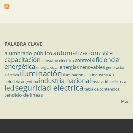
PALABRA CLAVE
automatización
alumbrado público
cables
capacitación
eficiencia
control
consumo eléctrico
energética
energías renovables
energía solar
generación
iluminación
eléctrica
iluminación LED
industria 4.0
industria nacional
industria argentina
instalación eléctrica
seguridad eléctrica
led
tabla de contenidos
tendido de líneas
Más