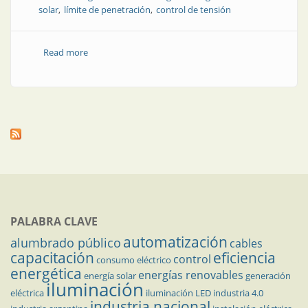
solar
límite de penetración
control de tensión
Read more
about Revista Electrotécnica | Estudio de un sistema
de distribución con alta penetración de generación de
energía solar
PALABRA CLAVE
automatización
alumbrado público
cables
capacitación
eficiencia
control
consumo eléctrico
energética
energías renovables
energía solar
generación
iluminación
eléctrica
iluminación LED
industria 4.0
industria nacional