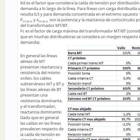
Kd es el factor que considera la caída de tensión por distribución
demanda a lo largo de la línea. Para líneas con carga distribuida
resulta 0,5 y para demanda concentrada en el extremo opuesto 
P
y x
son la potencia y la reactancia de cortocircuito 
cc-p.u.
cc-p.u.
del transformador MT/BT.
Fc es el factor de carga máxima del transformador MT/BT (cons
que en muchas distribuidoras se considera un margen respecto 
demanda).
En general las líneas
aéreas de MT
presentan reactancia y
resistencia del mismo
orden, los cables
subterráneos MT y BT y
las líneas aéreas de BT
presentan una
resistencia dominante,
y el transformador,
reactancia dominante.
Dado que en general
las caídas en las líneas
prevalecen respecto de
la caída de tensión en