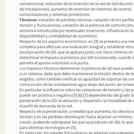
convencional, reducción de la inversión en la red de distribución
de instalaciones), aumento de inversión en sistemas de control,
comunicaciones y sistemas protectores.
Técnicos
: Variación de pérdidas técnicas, variación de los perfile
tensión y fluctuaciones, variación de la potencia de cortocircuito
armónica introducida por eventuales inversores, influencia en la
disponibilidad y confiabilidad de suministro.
Respecto de los aspectos económicos, en [3] se presenta una m
completa para efectuar una evaluación integral y establecer estr
incorporación de GD, que se aplicara junto con otros criterios en 
determinar el impacto económico por kW incorporado, cuando l
permite el aporte voluntario a la punta.
Los impactos técnicos determinan la potencia de GD que puede
a un sistema, dado que debe mantenerse la tensión dentro de los
exigidos, como también verificar la capacidad de soportar las co
cortocircuito de las instalaciones agua abajo del punto de cone
En particular la influencia sobre las variaciones de tensión y las 
puede ser positiva o negativa [5] [6] [7] dependiendo del grado d
penetración de la GD, la ubicación y dispersión, la modalidad de
el perfil de demanda de la red .
Respecto de la penetración, a medida que aumenta, los desvíos e
tensión y en las pérdidas disminuyen hasta alcanzar un mínimo, 
crecen, pudiendo sobrepasar las que se producen sin GD, lo que 
para distintas tecnologías en [5].
En particular, los paneles fotovoltaicos se adaptan naturalmente 