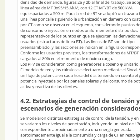
densidad de demanda, figuras 2a y 2b al final del trabajo. Se ad
línea aérea de MT 3x95/15 Al/Aº, con 12 CT MT/BT de 500 kVA
equiespaciados a 500 m. Para la red de BT se adoptó un trazado 
una línea por calle siguiendo la urbanización en damero con cuat
por CT como se observa en el esquema, considerando puntos de
de consumo o inyección en nodos uniformemente distribuidos,
representativos de los puntos en que se ejecutan las derivacione
usuarios (estructuras de línea BT). Las líneas de BT son de tipo
preensamblado, y las secciones se indican en la figura correspon
Conforme los usuarios previstos, los transformadores de MT/BT 
cargados al 80% en el momento de máxima carga.
Los PFV se consideraron como generadores a coseno φ unitario.
El modelo de red y los cálculos se efectuaron mediante el Sincal.
un flujo de potencia en cada hora del día, teniendo en cuenta el p
potencia inyectada por los paneles solares y del consumo de po
activa y reactiva de los clientes.
4.2. Estrategias de control de tensión y
escenarios de generación considerado
Se modelaron distintas estrategias de control de la tensión, y en
se variaron los niveles de penetración, incluyendo un nivel de 1
correspondiente aproximadamente a una energía generada
aproximadamente igual a la consumida y carga de CT en resto ig