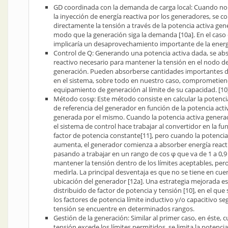
GD coordinada con la demanda de carga local: Cuando no 
la inyección de energía reactiva por los generadores, se c
directamente la tensión a través de la potencia activa gen
modo que la generación siga la demanda [10a]. En el caso
implicaría un desaprovechamiento importante de la energ
Control de Q: Generando una potencia activa dada, se abs
reactivo necesario para mantener la tensión en el nodo d
generación. Pueden absorberse cantidades importantes d
en el sistema, sobre todo en nuestro caso, comprometien
equipamiento de generación al límite de su capacidad. [10] 
Método cosφ: Este método consiste en calcular la potenci
de referencia del generador en función de la potencia acti
generada por el mismo. Cuando la potencia activa generad
el sistema de control hace trabajar al convertidor en la fu
factor de potencia constante[11], pero cuando la potencia
aumenta, el generador comienza a absorber energía react
pasando a trabajar en un rango de cos φ que va de 1 a 0,9
mantener la tensión dentro de los límites aceptables, pero
medirla. La principal desventaja es que no se tiene en cuen
ubicación del generador [12a]. Una estrategia mejorada es 
distribuido de factor de potencia y tensión [10], en el qu
los factores de potencia límite inductivo y/o capacitivo se
tensión se encuentre en determinados rangos.
Gestión de la generación: Similar al primer caso, en éste, 
tensión excede los límites permitidos, se limita la potencia