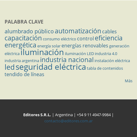
PALABRA CLAVE
automatización
alumbrado público
cables
capacitación
eficiencia
control
consumo eléctrico
energética
energías renovables
energía solar
generación
iluminación
eléctrica
iluminación LED
industria 4.0
industria nacional
industria argentina
instalación eléctrica
seguridad eléctrica
led
tabla de contenidos
tendido de líneas
Más
Editores S.R.L.
| Argentina | +54 9 11 4947-9984 |
contacto@editores.com.ar