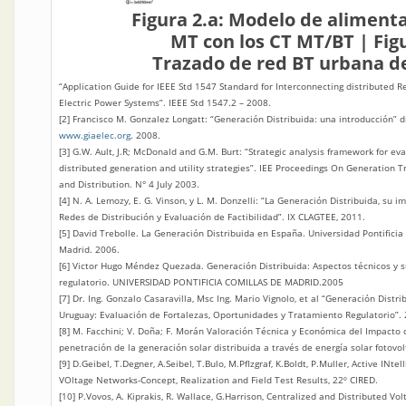
Figura 2.a: Modelo de aliment
MT con los CT MT/BT | Figu
Trazado de red BT urbana d
“Application Guide for IEEE Std 1547 Standard for Interconnecting distributed R
Electric Power Systems”. IEEE Std 1547.2 – 2008.
[2] Francisco M. Gonzalez Longatt: “Generación Distribuida: una introducción” d
www.giaelec.org
. 2008.
[3] G.W. Ault, J.R; McDonald and G.M. Burt: “Strategic analysis framework for eva
distributed generation and utility strategies”. IEE Proceedings On Generation 
and Distribution. N° 4 July 2003.
[4] N. A. Lemozy, E. G. Vinson, y L. M. Donzelli: “La Generación Distribuida, su i
Redes de Distribución y Evaluación de Factibilidad”. IX CLAGTEE, 2011.
[5] David Trebolle. La Generación Distribuida en España. Universidad Pontificia
Madrid. 2006.
[6] Victor Hugo Méndez Quezada. Generación Distribuida: Aspectos técnicos y 
regulatorio. UNIVERSIDAD PONTIFICIA COMILLAS DE MADRID.2005
[7] Dr. Ing. Gonzalo Casaravilla, Msc Ing. Mario Vignolo, et al “Generación Distri
Uruguay: Evaluación de Fortalezas, Oportunidades y Tratamiento Regulatorio”.
[8] M. Facchini; V. Doña; F. Morán Valoración Técnica y Económica del Impacto 
penetración de la generación solar distribuida a través de energía solar fotovol
[9] D.Geibel, T.Degner, A.Seibel, T.Bulo, M.Pflzgraf, K.Boldt, P.Muller, Active INtel
VOltage Networks-Concept, Realization and Field Test Results, 22º CIRED.
[10] P.Vovos, A. Kiprakis, R. Wallace, G.Harrison, Centralized and Distributed Vol