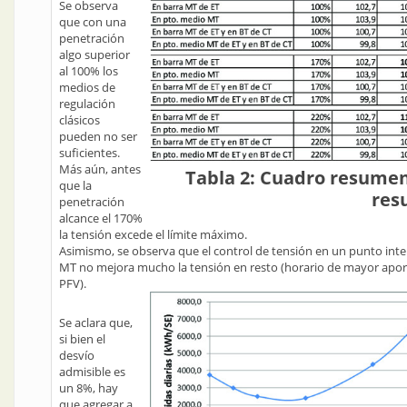
Se observa
que con una
penetración
algo superior
al 100% los
medios de
regulación
clásicos
pueden no ser
suficientes.
Más aún, antes
Tabla 2: Cuadro resumen
que la
res
penetración
alcance el 170%
la tensión excede el límite máximo.
Asimismo, se observa que el control de tensión en un punto int
MT no mejora mucho la tensión en resto (horario de mayor apor
PFV).
Se aclara que,
si bien el
desvío
admisible es
un 8%, hay
que agregar a