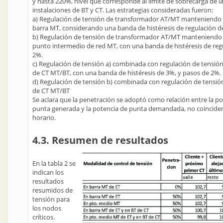
y hasta 220%, nivel que corresponde al límite de sobrecarga de l
instalaciones de BT y CT. Las estrategias consideradas fueron:
a) Regulación de tensión de transformador AT/MT manteniendo
barra MT, considerando una banda de histéresis de regulación d
b) Regulación de tensión de transformador AT/MT manteniendo
punto intermedio de red MT, con una banda de histéresis de reg
2%.
c) Regulación de tensión a) combinada con regulación de tensión
de CT MT/BT, con una banda de histéresis de 3%, y pasos de 2%.
d) Regulación de tensión b) combinada con regulación de tensió
de CT MT/BT
Se aclara que la penetración se adoptó como relación entre la p
punta generada y la potencia de punta demandada, no coincide
horario.
4.3. Resumen de resultados
En la tabla 2 se
indican los
resultados
resumidos de
tensión para
los nodos
críticos.