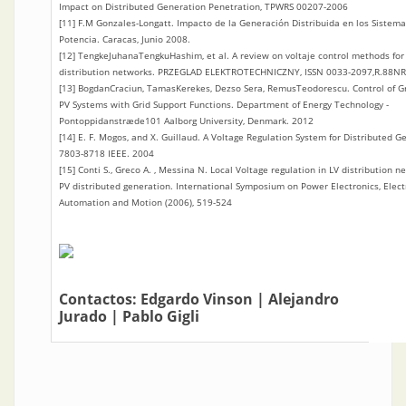
Impact on Distributed Generation Penetration, TPWRS 00207-2006
[11] F.M Gonzales-Longatt. Impacto de la Generación Distribuida en los Sistem
Potencia. Caracas, Junio 2008.
[12] TengkeJuhanaTengkuHashim, et al. A review on voltaje control methods for
distribution networks. PRZEGLAD ELEKTROTECHNICZNY, ISSN 0033-2097,R.88NR
[13] BogdanCraciun, TamasKerekes, Dezso Sera, RemusTeodorescu. Control of G
PV Systems with Grid Support Functions. Department of Energy Technology -
Pontoppidanstræde101 Aalborg University, Denmark. 2012
[14] E. F. Mogos, and X. Guillaud. A Voltage Regulation System for Distributed G
7803-8718 IEEE. 2004
[15] Conti S., Greco A. , Messina N. Local Voltage regulation in LV distribution n
PV distributed generation. International Symposium on Power Electronics, Electr
Automation and Motion (2006), 519-524
Contactos:
Edgardo Vinson
|
Alejandro
Jurado
|
Pablo Gigli