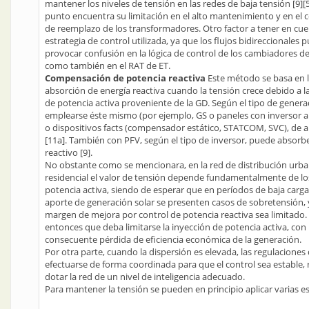
mantener los niveles de tensión en las redes de baja tensión [9][5
punto encuentra su limitación en el alto mantenimiento y en el co
de reemplazo de los transformadores. Otro factor a tener en cue
estrategia de control utilizada, ya que los flujos bidireccionales
provocar confusión en la lógica de control de los cambiadores d
como también en el RAT de ET.
Compensación de potencia reactiva
Este método se basa en 
absorción de energía reactiva cuando la tensión crece debido a l
de potencia activa proveniente de la GD. Según el tipo de gener
emplearse éste mismo (por ejemplo, GS o paneles con inversor a
o dispositivos facts (compensador estático, STATCOM, SVC), de a
[11a]. También con PFV, según el tipo de inversor, puede absorb
reactivo [9].
No obstante como se mencionara, en la red de distribución urb
residencial el valor de tensión depende fundamentalmente de los
potencia activa, siendo de esperar que en períodos de baja carga
aporte de generación solar se presenten casos de sobretensión, 
margen de mejora por control de potencia reactiva sea limitado
entonces que deba limitarse la inyección de potencia activa, con 
consecuente pérdida de eficiencia económica de la generación.
Por otra parte, cuando la dispersión es elevada, las regulacione
efectuarse de forma coordinada para que el control sea estable,
dotar la red de un nivel de inteligencia adecuado.
Para mantener la tensión se pueden en principio aplicar varias es