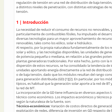
regulación de tensión en una red de distribución de baja tensió
a distintos niveles de penetración, con distintas estrategias de r
tensión.
1 | Introducción
La necesidad de reducir el consumo de recursos no renovables, 
particularmente de combustibles fósiles, ha impulsado el desarro
diversas tecnologías para un mayor aprovechamiento de recurs
renovables, tales como los eólico, solar e hidráulico.
Al respecto, por la propia naturaleza fundamentalmente de los r
solar y eólico, y las tecnologías disponibles, las unidades de gen
de potencia pequeña o mediana, en relación a las grandes potenc
plantas generadoras tradicionales. Por este hecho, junto con la n
dispersión de estos recursos, se ha consolidado la tendencia de i
unidades aportando energía directamente a la red de distribuci
o de baja tensión, dado que los módulos resultan del rango con
para generación distribuida (GD) [1][2]. En particular, por los mó
típicos, es habitual que la generación solar aporte a la red de BT y 
la red de MT.
La incorporación de la GD tiene influencia en diversos aspectos t
técnico como económico. Los impactos económicos y técnicos pr
según la naturaleza de la fuente, son:
Técnico-económicos
: Variación de costos directos de generaci
explotación de redes, diferencia de inversión en GD respecto de 