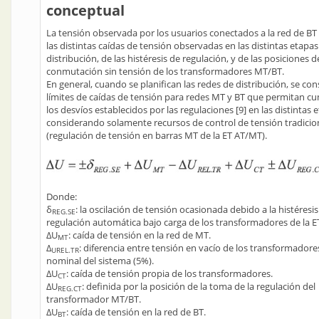
conceptual
La tensión observada por los usuarios conectados a la red de BT 
las distintas caídas de tensión observadas en las distintas etapas
distribución, de las histéresis de regulación, y de las posiciones
conmutación sin tensión de los transformadores MT/BT.
En general, cuando se planifican las redes de distribución, se co
límites de caídas de tensión para redes MT y BT que permitan cu
los desvíos establecidos por las regulaciones [9] en las distintas 
considerando solamente recursos de control de tensión tradicio
(regulación de tensión en barras MT de la ET AT/MT).
Donde:
δ
: la oscilación de tensión ocasionada debido a la histéresis
REG.SE
regulación automática bajo carga de los transformadores de la E
∆U
: caída de tensión en la red de MT.
MT
∆
: diferencia entre tensión en vacío de los transformador
UREL.TR
nominal del sistema (5%).
∆U
: caída de tensión propia de los transformadores.
CT
∆U
: definida por la posición de la toma de la regulación del
REG.CT
transformador MT/BT.
∆U
: caída de tensión en la red de BT.
BT