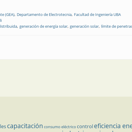
te (GEA)
Departamento de Electrotecnia
Facultad de Ingeniería UBA
li
istribuida
generación de energía solar
generación solar
límite de penetra
de un sistema de distribución con alta penetración de generación de energía
capacitación
eficiencia en
les
control
consumo eléctrico