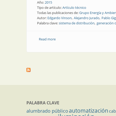
Año:
2015
Tipo de artículo:
Artículo técnico
Todas las publicaciones de:
Grupo Energía y Ambien
Autor:
Edgardo Vinson
Alejandro Jurado
Pablo Gig
Palabra clave:
sistema de distribución
generación d
Read more
about Revista Electrotécnica | Estudio 
PALABRA CLAVE
automatización
alumbrado público
cab