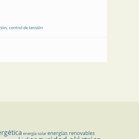
ción
control de tensión
 solar
ergética
energías renovables
energía solar