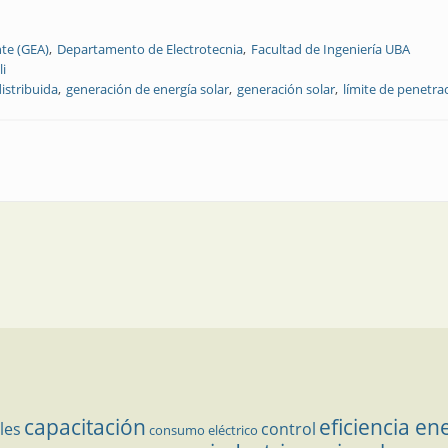
te (GEA)
Departamento de Electrotecnia
Facultad de Ingeniería UBA
li
istribuida
generación de energía solar
generación solar
límite de penetra
de un sistema de distribución con alta penetración de generación de energía
capacitación
eficiencia en
les
control
consumo eléctrico