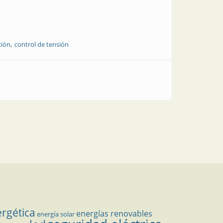
ción
control de tensión
 solar
ergética
energías renovables
energía solar