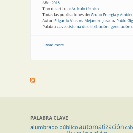
Año:
2015
Tipo de artículo:
Artículo técnico
Todas las publicaciones de:
Grupo Energía y Ambien
Autor:
Edgardo Vinson
Alejandro Jurado
Pablo Gig
Palabra clave:
sistema de distribución
generación d
Read more
about Revista Electrotécnica | Estudio 
PALABRA CLAVE
automatización
alumbrado público
cab