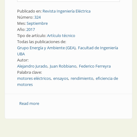
Publicado en:
Revista Ingeniería Eléctrica
Número:
324
Mes:
Septiembre
Año:
2017
Tipo de artículo:
Artículo técnico
Todas las publicaciones de:
Grupo Energía y Ambiente (GEA)
Facultad de Ingeniería
UBA
Autor:
Alejandro Jurado
Juan Robbiano
Federico Ferreyra
Palabra clave:
motores eléctricos
ensayos
rendimiento
eficiencia de
motores
Read more
about Distribución | Determinación in situ de la
eficiencia de un motor eléctrico