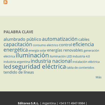
PALABRA CLAVE
automatización
alumbrado público
cables
capacitación
eficiencia
control
consumo eléctrico
energética
energías renovables
energía solar
generación
iluminación
eléctrica
iluminación LED
industria 4.0
industria nacional
industria argentina
instalación eléctrica
seguridad eléctrica
led
tabla de contenidos
tendido de líneas
Más
Editores S.R.L.
| Argentina | +54 9 11 4947-9984 |