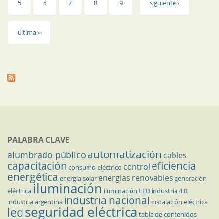
5
6
7
8
9
siguiente ›
última »
PALABRA CLAVE
automatización
alumbrado público
cables
capacitación
eficiencia
control
consumo eléctrico
energética
energías renovables
energía solar
generación
iluminación
eléctrica
iluminación LED
industria 4.0
industria nacional
industria argentina
instalación eléctrica
seguridad eléctrica
led
tabla de contenidos