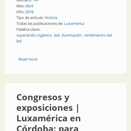
Número:
141
Mes:
Abril
Año:
2018
Tipo de artículo:
Noticia
Todas las publicaciones de:
Luxamérica
Palabra clave:
superácido orgánico
led
iluminación
rendimiento del
led
Read more
about Noticia | Superácido orgánico mejora el
rendimiento de los leds
Congresos y
exposiciones |
Luxamérica en
Córdoba: para