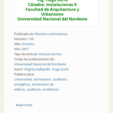
Cátedra: Instalaciones II
Facultad de Arquitectura y
Urbanismo
Universidad Nacional del Nordeste
Publicado en:
Revista Luminotecnia
Número:
139
Mes:
Octubre
Año:
2017
Tipo de artículo:
Artículo técnico
Todas las publicaciones de:
Universidad Nacional del Nordeste
Autor:
Virginia Gallipoliti
Hugo Zurlo
Palabra clave:
universidad
iluminación
auditoría
energética
iluminación de
edificio
auditoría
enseñanza
Read more
about Artículo técnico | Auditoría energética de
iluminación del edificio de la FAU UNNE