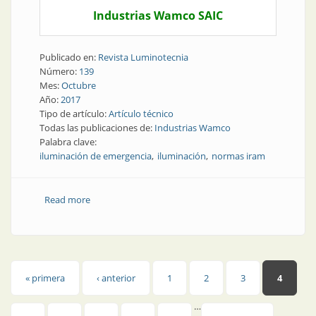
Industrias Wamco SAIC
Publicado en:
Revista Luminotecnia
Número:
139
Mes:
Octubre
Año:
2017
Tipo de artículo:
Artículo técnico
Todas las publicaciones de:
Industrias Wamco
Palabra clave:
iluminación de emergencia
iluminación
normas iram
Read more
about Artículo técnico | Iluminación de emergencia:
normas y requerimientos
Páginas
« primera
‹ anterior
1
2
3
4
…