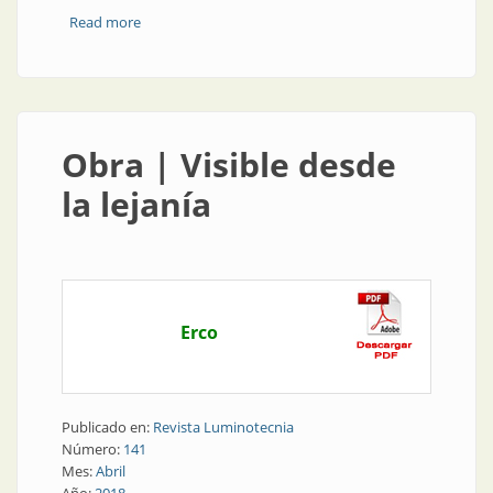
Read more
about Congresos y exposiciones | Luxamérica en
Córdoba: para Argentina y para América
Obra | Visible desde
la lejanía
Erco
Publicado en:
Revista Luminotecnia
Número:
141
Mes:
Abril