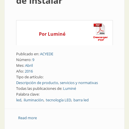
de instalar
Por Luminé
Publicado en:
ACYEDE
Número:
9
Mes:
Abril
Año:
2016
Tipo de artículo:
Descripción de producto, servicios y normativas
Todas las publicaciones de:
Luminé
Palabra clave:
led
iluminación
tecnología LED
barra led
Read more
about Producto | Barra led: para el hogar y fácil de
instalar