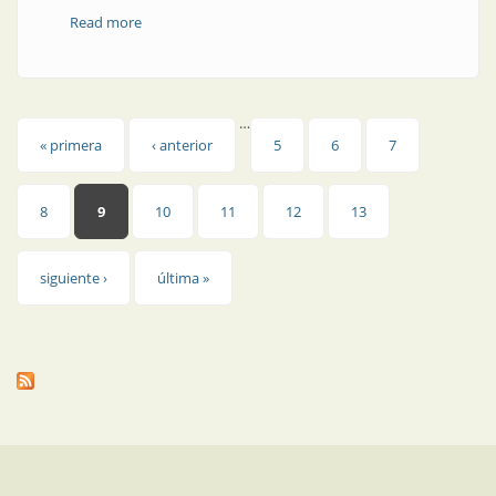
Read more
about Noticia | Efectos de luces: competencia cultural
…
Páginas
« primera
‹ anterior
5
6
7
8
9
10
11
12
13
siguiente ›
última »