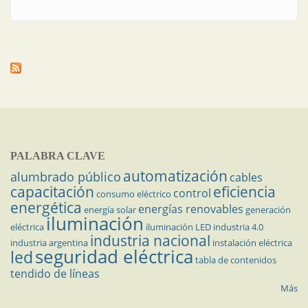
PALABRA CLAVE
automatización
alumbrado público
cables
capacitación
eficiencia
control
consumo eléctrico
energética
energías renovables
energía solar
generación
iluminación
eléctrica
iluminación LED
industria 4.0
industria nacional
industria argentina
instalación eléctrica
seguridad eléctrica
led
tabla de contenidos
tendido de líneas
Más