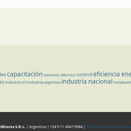
capacitación
eficiencia en
les
control
consumo eléctrico
industria nacional
LED
industria 4.0
industria argentina
instalació
Editores S.R.L.
| Argentina | +54 9 11 4947-9984 |
contacto@editores.com.a