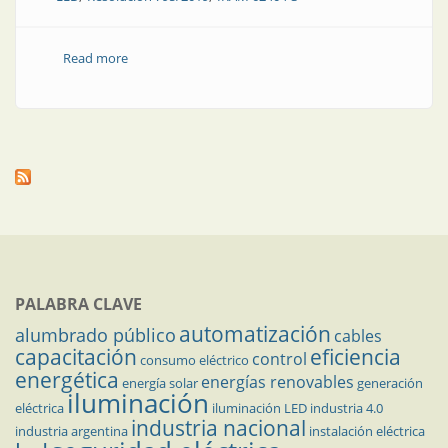
Read more
about Las lámparas led deberán llevar la etiqueta de
eficiencia energética
PALABRA CLAVE
automatización
alumbrado público
cables
capacitación
eficiencia
control
consumo eléctrico
energética
energías renovables
energía solar
generación
iluminación
eléctrica
iluminación LED
industria 4.0
industria nacional
industria argentina
instalación eléctrica