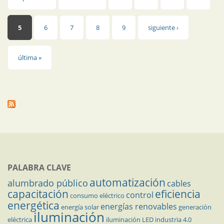
Páginas
5
6
7
8
9
siguiente ›
última »
PALABRA CLAVE
automatización
alumbrado público
cables
capacitación
eficiencia
control
consumo eléctrico
energética
energías renovables
energía solar
generación
iluminación
eléctrica
iluminación LED
industria 4.0