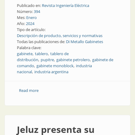
Publicado en:
Revista Ingeniería Eléctrica
Número:
394
Mes:
Enero
Año:
2024
Tipo de artículo:
Descripción de producto, servicios y normativas
Todas las publicaciones de:
Di Metallo Gabinetes
Palabra clave:
gabinete
tablero
tablero de
distribución
pupitre
gabinete petrolero
gabinete de
comando
gabinete monoblock
industria
nacional
industria argentina
Read more
about Gabinetes industriales: resistencia y solidez en
cualquier ambiente
Jeluz presenta su