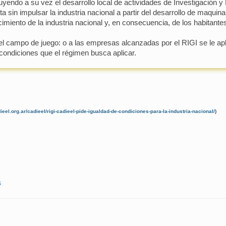
luyendo a su vez el desarrollo local de actividades de Investigación y
 sin impulsar la industria nacional a partir del desarrollo de maquin
cimiento de la industria nacional y, en consecuencia, de los habitant
l campo de juego: o a las empresas alcanzadas por el RIGI se le ap
ondiciones que el régimen busca aplicar.
ieel.org.ar/cadieel/rigi-cadieel-pide-igualdad-de-condiciones-para-la-industria-nacional/
)
s