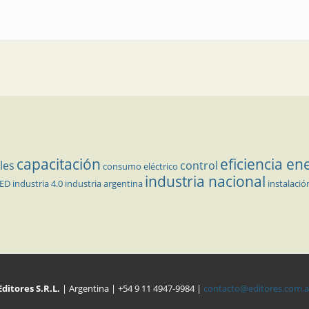
capacitación
eficiencia en
les
control
consumo eléctrico
industria nacional
LED
industria 4.0
industria argentina
instalació
Editores S.R.L.
| Argentina | +54 9 11 4947-9984 |
contacto@editores.com.a