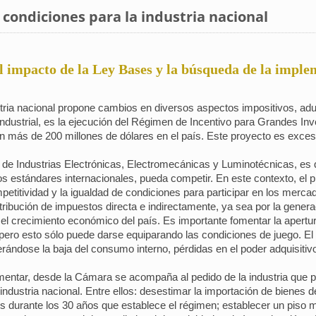
 condiciones para la industria nacional
l impacto de la Ley Bases y la búsqueda de la impl
stria nacional propone cambios en diversos aspectos impositivos, adu
industrial, es la ejecución del Régimen de Incentivo para Grandes In
n más de 200 millones de dólares en el país. Este proyecto es excesi
e Industrias Electrónicas, Electromecánicas y Luminotécnicas, es q
tos estándares internacionales, pueda competir. En este contexto, 
etitividad y la igualdad de condiciones para participar en los merca
tribución de impuestos directa e indirectamente, ya sea por la generaci
 el crecimiento económico del país. Es importante fomentar la apert
pero esto sólo puede darse equiparando las condiciones de juego. El 
erándose la baja del consumo interno, pérdidas en el poder adquisitiv
entar, desde la Cámara se acompaña al pedido de la industria que p
dustria nacional. Entre ellos: desestimar la importación de bienes de
os durante los 30 años que establece el régimen; establecer un piso 