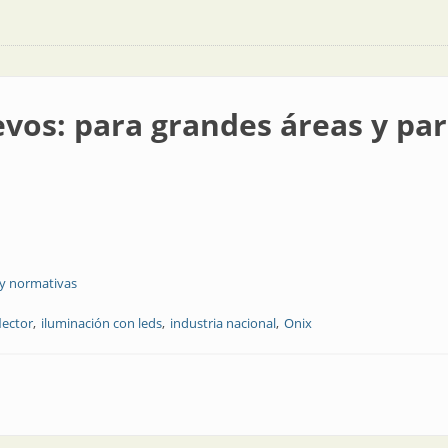
vos: para grandes áreas y par
 y normativas
lector
iluminación con leds
industria nacional
Onix
ndes áreas y para industrias