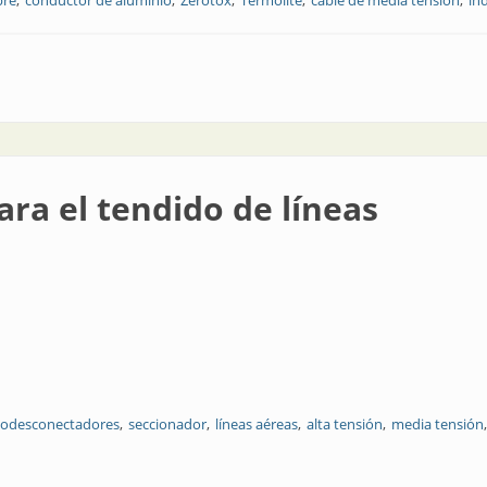
bre
conductor de aluminio
Zerotox
Termolite
cable de media tensión
in
tensión
ara el tendido de líneas
todesconectadores
seccionador
líneas aéreas
alta tensión
media tensión