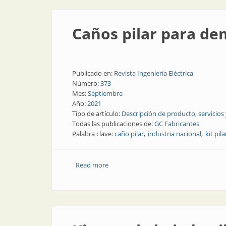
Caños pilar para d
Publicado en:
Revista Ingeniería Eléctrica
Número:
373
Mes:
Septiembre
Año:
2021
Tipo de artículo:
Descripción de producto, servicios
Todas las publicaciones de:
GC Fabricantes
Palabra clave:
caño pilar
industria nacional
kit pila
Read more
about Caños pilar para demandas med