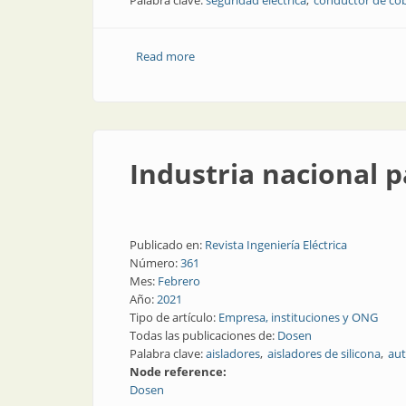
Palabra clave:
seguridad eléctrica
conductor de co
Read more
about Confianza y seguridad en media 
Industria nacional p
Publicado en:
Revista Ingeniería Eléctrica
Número:
361
Mes:
Febrero
Año:
2021
Tipo de artículo:
Empresa, instituciones y ONG
Todas las publicaciones de:
Dosen
Palabra clave:
aisladores
aisladores de silicona
au
Node reference:
Dosen