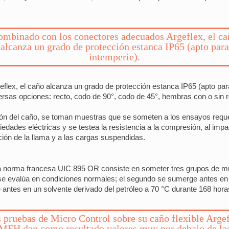
ombinado con los conectores adecuados Argeflex, el ca
alcanza un grado de protección estanca IP65 (apto para
intemperie).
ex, el caño alcanza un grado de protección estanca IP65 (apto para
ersas opciones: recto, codo de 90°, codo de 45°, hembras con o sin 
ción del caño, se toman muestras que se someten a los ensayos requ
edades eléctricas y se testea la resistencia a la compresión, al impa
ción de la llama y a las cargas suspendidas.
 la norma francesa UIC 895 OR consiste en someter tres grupos de 
o se evalúa en condiciones normales; el segundo se sumerge antes en
 antes en un solvente derivado del petróleo a 70 °C durante 168 hora
 pruebas de Micro Control sobre su caño flexible Arge
MFH dan como resultado valores muy por debajo de la