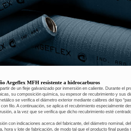
año Argeflex MFH resistente a hidrocarburos
artir de un fleje galvanizado por inmersión en caliente. Durante el p
nicas, su composición química, su espesor de recubrimiento y sus d
metálico se verifica el diámetro exterior mediante calibres del tipo “p
on filo. A continuación, se aplica el recubrimiento especialmente des
sión, a la vez que se verifica que dicho recubrimiento esté centrado 
nsión con indicaciones acerca del fabricante, del diámetro nominal, de
a, hora y lote de fabricación, de modo tal que el producto final pueda 