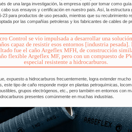
pués de una larga investigación, la empresa optó por tomar como gu
 a cabo sus ensayos y certificación en nuestro país. Así, la estructura
-23 para productos de uso pesado, mientras que su recubrimiento re
ada por las compañías petroleras y los fabricantes de cables de pr
ro Control se vio impulsada a desarrollar una solució
años capaz de resistir esos entornos [industria pesada]. 
ultado fue el caño Argeflex MFH, de construcción simila
año flexible Argeflex MF, pero con un compuesto de P
especial resistente a hidrocarburos.
que, expuesto a hidrocarburos frecuentemente, logra extender mucho su
 este tipo de caño responde mejor en plantas petroquímicas, locomot
bustibles, grupos electrógenos, etc., pero también en entornos con 
hidrocarburos presentes comúnmente en muchas industrias.