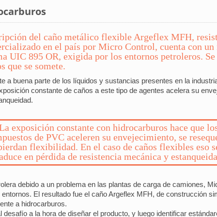
rocarburos
cripción del caño metálico flexible Argeflex MFH, resis
rcializado en el país por Micro Control, cuenta con u
ma UIC 895 OR, exigida por los entornos petroleros. Se
os que se somete.
te a buena parte de los líquidos y sustancias presentes en la industr
xposición constante de caños a este tipo de agentes acelera su enve
tanqueidad.
La exposición constante con hidrocarburos hace que lo
puestos de PVC aceleren su envejecimiento, se resequ
pierdan flexibilidad. En el caso de caños flexibles eso s
raduce en pérdida de resistencia mecánica y estanqueida
etrolera debido a un problema en las plantas de carga de camiones, Mi
 entornos. El resultado fue el caño Argeflex MFH, de construcción sim
ente a hidrocarburos.
desafío a la hora de diseñar el producto, y luego identificar estándar