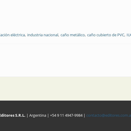
lación eléctrica
industria nacional
caño metálico
caño cubierto de PVC
IU
Editores S.R.L.
| Argentina | +54 9 11 4947-9984 |
contacto@editores.com.a