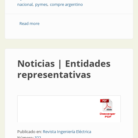
nacional
pymes
compre argentino
Read more
about CADIEEL expresa su preocupación por las
limitaciones a la competitividad de la industria
nacional
Noticias | Entidades
representativas
Publicado en:
Revista Ingeniería Eléctrica
Número:
322