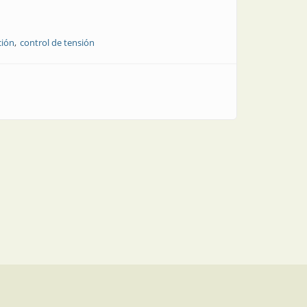
ción
control de tensión
 solar