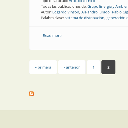
Tipo de artículo:
Artículo técnico
Todas las publicaciones de:
Grupo Energía y Ambien
Autor:
Edgardo Vinson
Alejandro Jurado
Pablo Gig
Palabra clave:
sistema de distribución
generación d
Read more
about Revista Electrotécnica | Estudio 
Páginas
« primera
‹ anterior
1
2