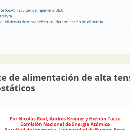
te (GEA)
Facultad de Ingeniería UBA
erreyra
to
eficiencia de motor eléctrico
determinación de eficiencia
itu de la eficiencia de un motor eléctrico
te de alimentación de alta ten
státicos
Por Nicolás Real, Andrés Kreiner y Hernán Tacca
Comisión Nacional de Energía Atómica
Facultad de Ingeniería, Universidad de Buenos Aires