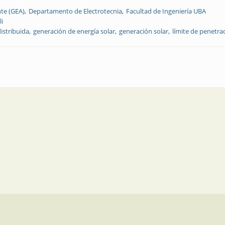
te (GEA)
Departamento de Electrotecnia
Facultad de Ingeniería UBA
li
istribuida
generación de energía solar
generación solar
límite de penetra
de un sistema de distribución con alta penetración de generación de energía