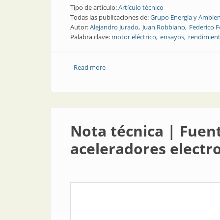
Tipo de artículo:
Artículo técnico
Todas las publicaciones de:
Grupo Energía y Ambien
Autor:
Alejandro Jurado
Juan Robbiano
Federico F
Palabra clave:
motor eléctrico
ensayos
rendimien
Read more
about Nota técnica | Determinación in s
Nota técnica | Fuen
aceleradores electro