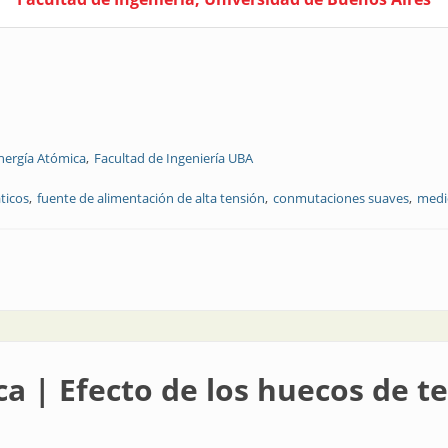
nergía Atómica
Facultad de Ingeniería UBA
ticos
fuente de alimentación de alta tensión
conmutaciones suaves
medi
ación de alta tensión para aceleradores electrostáticos
ca | Efecto de los huecos de t