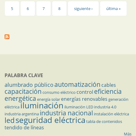
5
6
7
8
siguiente ›
última »
PALABRA CLAVE
automatización
alumbrado público
cables
capacitación
eficiencia
control
consumo eléctrico
energética
energías renovables
energía solar
generación
iluminación
eléctrica
iluminación LED
industria 4.0
industria nacional
industria argentina
instalación eléctrica
seguridad eléctrica
led
tabla de contenidos
tendido de líneas
Más