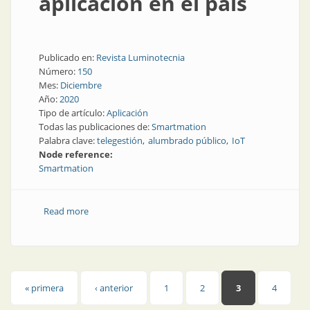
aplicación en el país
Publicado en:
Revista Luminotecnia
Número:
150
Mes:
Diciembre
Año:
2020
Tipo de artículo:
Aplicación
Todas las publicaciones de:
Smartmation
Palabra clave:
telegestión
alumbrado público
IoT
Node reference:
Smartmation
Read more
about Telegestión: algunas experiencias de su
aplicación en el país
Páginas
« primera
‹ anterior
1
2
3
4