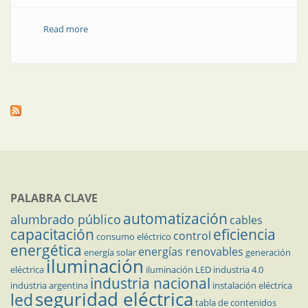
Read more
about Alumbrado público: luminarias y farolas led
PALABRA CLAVE
automatización
alumbrado público
cables
capacitación
eficiencia
control
consumo eléctrico
energética
energías renovables
energía solar
generación
iluminación
eléctrica
iluminación LED
industria 4.0
industria nacional
industria argentina
instalación eléctrica
seguridad eléctrica
led
tabla de contenidos