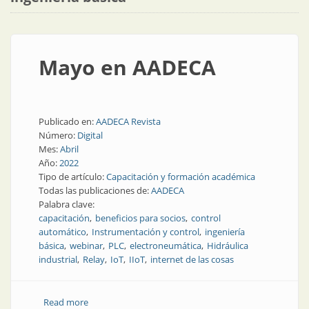
Mayo en AADECA
Publicado en:
AADECA Revista
Número:
Digital
Mes:
Abril
Año:
2022
Tipo de artículo:
Capacitación y formación académica
Todas las publicaciones de:
AADECA
Palabra clave:
capacitación
beneficios para socios
control
automático
Instrumentación y control
ingeniería
básica
webinar
PLC
electroneumática
Hidráulica
industrial
Relay
IoT
IIoT
internet de las cosas
Read more
about Mayo en AADECA