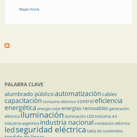
Read more
about Abril en AADECA
PALABRA CLAVE
automatización
alumbrado público
cables
capacitación
eficiencia
control
consumo eléctrico
energética
energías renovables
energía solar
generación
iluminación
eléctrica
iluminación LED
industria 4.0
industria nacional
industria argentina
instalación eléctrica
seguridad eléctrica
led
tabla de contenidos