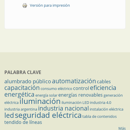
Versión para impresión
PALABRA CLAVE
automatización
alumbrado público
cables
capacitación
eficiencia
control
consumo eléctrico
energética
energías renovables
energía solar
generación
iluminación
eléctrica
iluminación LED
industria 4.0
industria nacional
industria argentina
instalación eléctrica
seguridad eléctrica
led
tabla de contenidos
tendido de líneas
Más