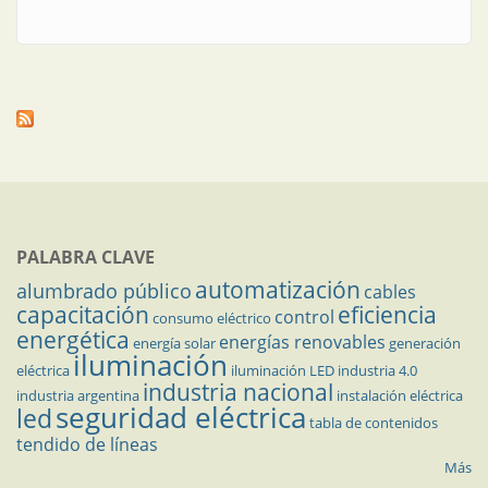
PALABRA CLAVE
automatización
alumbrado público
cables
capacitación
eficiencia
control
consumo eléctrico
energética
energías renovables
energía solar
generación
iluminación
eléctrica
iluminación LED
industria 4.0
industria nacional
industria argentina
instalación eléctrica
seguridad eléctrica
led
tabla de contenidos
tendido de líneas
Más