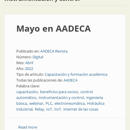
Mayo en AADECA
Publicado en:
AADECA Revista
Número:
Digital
Mes:
Abril
Año:
2022
Tipo de artículo:
Capacitación y formación académica
Todas las publicaciones de:
AADECA
Palabra clave:
capacitación
beneficios para socios
control
automático
Instrumentación y control
ingeniería
básica
webinar
PLC
electroneumática
Hidráulica
industrial
Relay
IoT
IIoT
internet de las cosas
Read more
about Mayo en AADECA