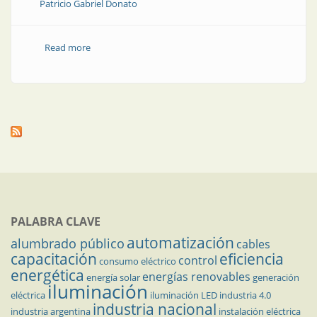
Patricio Gabriel Donato
Read more
about Maestría en Energías Renovables en la
Universidad Nacional de Mar del Plata
PALABRA CLAVE
automatización
alumbrado público
cables
capacitación
eficiencia
control
consumo eléctrico
energética
energías renovables
energía solar
generación
iluminación
eléctrica
iluminación LED
industria 4.0
industria nacional
industria argentina
instalación eléctrica