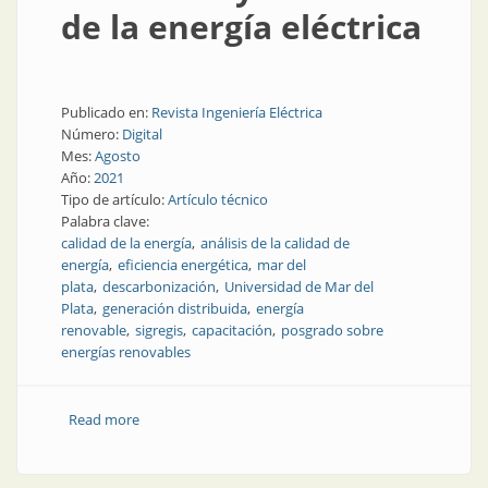
de la energía eléctrica
Publicado en:
Revista Ingeniería Eléctrica
Número:
Digital
Mes:
Agosto
Año:
2021
Tipo de artículo:
Artículo técnico
Palabra clave:
calidad de la energía
análisis de la calidad de
energía
eficiencia energética
mar del
plata
descarbonización
Universidad de Mar del
Plata
generación distribuida
energía
renovable
sigregis
capacitación
posgrado sobre
energías renovables
Read more
about La generación distribuida de energía renovable
y la calidad de la energía eléctrica