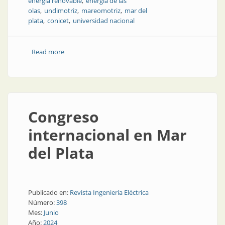
energía renovable
energía de las
olas
undimotriz
mareomotriz
mar del
plata
conicet
universidad nacional
Read more
about Energía undimotriz en Argentina: potencial,
desarrollo y perspectivas
Congreso
internacional en Mar
del Plata
Publicado en:
Revista Ingeniería Eléctrica
Número:
398
Mes:
Junio
Año:
2024