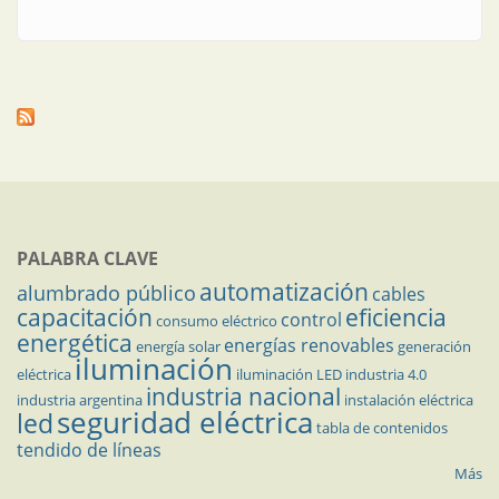
PALABRA CLAVE
automatización
alumbrado público
cables
capacitación
eficiencia
control
consumo eléctrico
energética
energías renovables
energía solar
generación
iluminación
eléctrica
iluminación LED
industria 4.0
industria nacional
industria argentina
instalación eléctrica
seguridad eléctrica
led
tabla de contenidos
tendido de líneas
Más