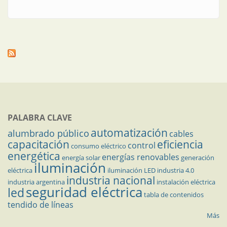
PALABRA CLAVE
automatización
alumbrado público
cables
capacitación
eficiencia
control
consumo eléctrico
energética
energías renovables
energía solar
generación
iluminación
eléctrica
iluminación LED
industria 4.0
industria nacional
industria argentina
instalación eléctrica
seguridad eléctrica
led
tabla de contenidos
tendido de líneas
Más