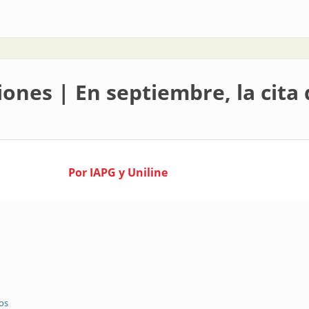
leo tuvieron su evento
ones | En septiembre, la cita
Por IAPG y Uniline
os