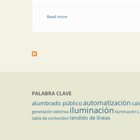
Read more
about Congresos y Exposiciones | En se
PALABRA CLAVE
automatización
alumbrado público
cab
iluminación
generación eléctrica
iluminación 
tendido de líneas
tabla de contenidos