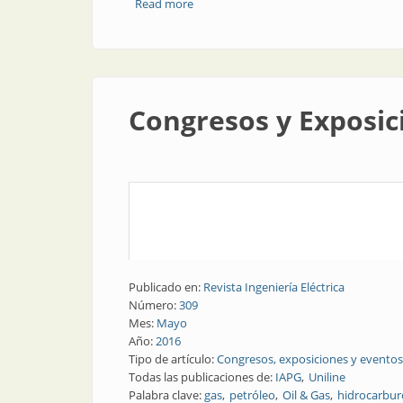
Read more
about Recursos naturales | Gas y petró
Congresos y Exposici
Publicado en:
Revista Ingeniería Eléctrica
Número:
309
Mes:
Mayo
Año:
2016
Tipo de artículo:
Congresos, exposiciones y eventos
Todas las publicaciones de:
IAPG
Uniline
Palabra clave:
gas
petróleo
Oil & Gas
hidrocarbur