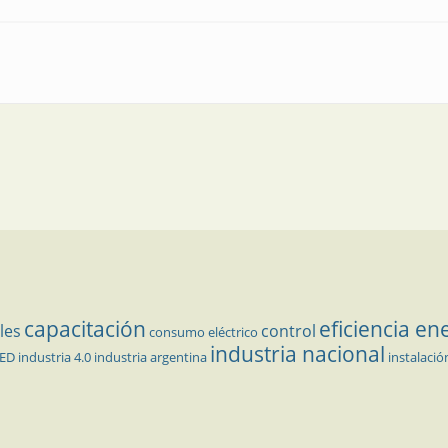
ptiembre, la cita de los hidrocarburos
capacitación
eficiencia en
les
control
consumo eléctrico
industria nacional
LED
industria 4.0
industria argentina
instalació