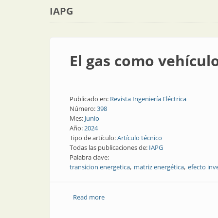
IAPG
El gas como vehículo
Publicado en:
Revista Ingeniería Eléctrica
Número:
398
Mes:
Junio
Año:
2024
Tipo de artículo:
Artículo técnico
Todas las publicaciones de:
IAPG
Palabra clave:
transicion energetica
matriz energética
efecto in
Read more
about El gas como vehículo para las tra