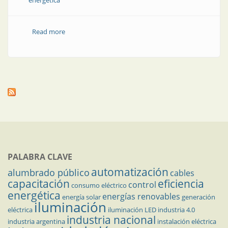
energética
Read more
about El gas como vehículo para las transiciones
energéticas
PALABRA CLAVE
automatización
alumbrado público
cables
capacitación
eficiencia
control
consumo eléctrico
energética
energías renovables
energía solar
generación
iluminación
eléctrica
iluminación LED
industria 4.0
industria nacional
industria argentina
instalación eléctrica