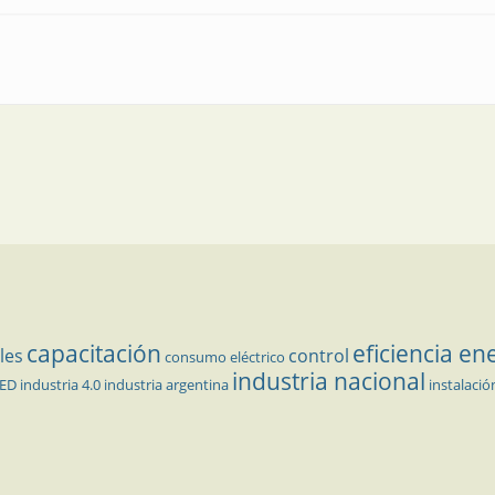
ptiembre, la cita de los hidrocarburos
capacitación
eficiencia en
les
control
consumo eléctrico
industria nacional
LED
industria 4.0
industria argentina
instalació