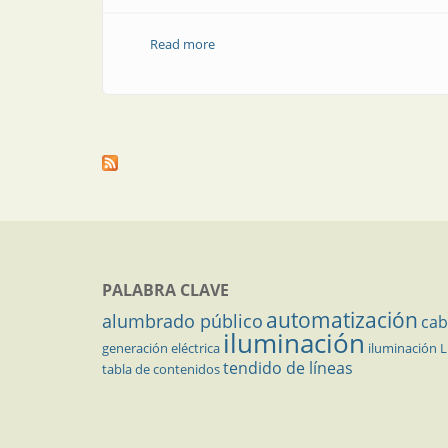
Read more
about Congresos y Exposiciones | En se
PALABRA CLAVE
automatización
alumbrado público
cab
iluminación
generación eléctrica
iluminación 
tendido de líneas
tabla de contenidos