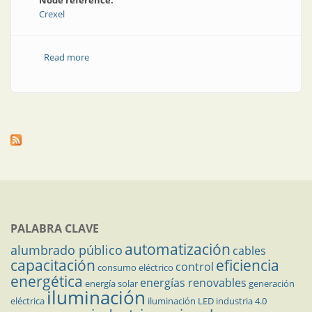
Node reference:
Crexel
Read more
about UPS para las luces de una pista de aterrizaje
PALABRA CLAVE
automatización
alumbrado público
cables
capacitación
eficiencia
control
consumo eléctrico
energética
energías renovables
energía solar
generación
iluminación
eléctrica
iluminación LED
industria 4.0