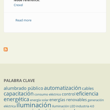
Node reference:
Crexel
Read more
about UPS para las luces de una pista de aterrizaje
PALABRA CLAVE
automatización
alumbrado público
cables
capacitación
eficiencia
control
consumo eléctrico
energética
energías renovables
energía solar
generación
iluminación
eléctrica
iluminación LED
industria 4.0