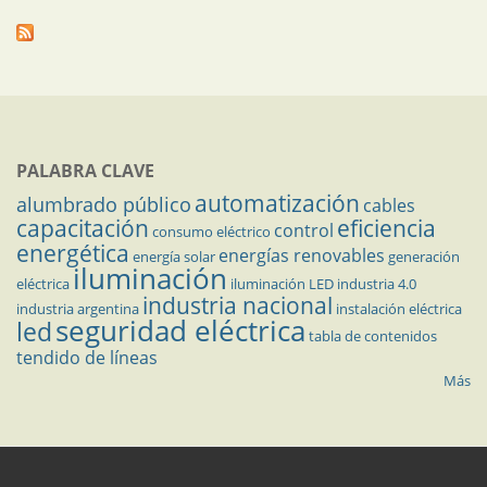
PALABRA CLAVE
automatización
alumbrado público
cables
capacitación
eficiencia
control
consumo eléctrico
energética
energías renovables
energía solar
generación
iluminación
eléctrica
iluminación LED
industria 4.0
industria nacional
industria argentina
instalación eléctrica
seguridad eléctrica
led
tabla de contenidos
tendido de líneas
Más