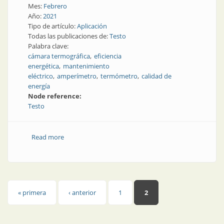
Mes:
Febrero
Año:
2021
Tipo de artículo:
Aplicación
Todas las publicaciones de:
Testo
Palabra clave:
cámara termográfica
eficiencia
energética
mantenimiento
eléctrico
amperímetro
termómetro
calidad de
energía
Node reference:
Testo
Read more
about Termografía para el mantenimiento edilicio
Páginas
« primera
‹ anterior
1
2