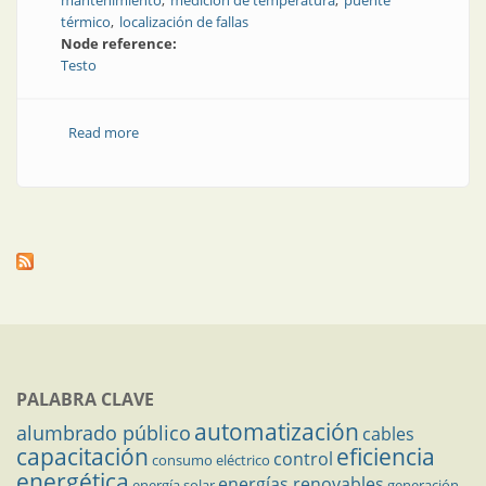
mantenimiento
medición de temperatura
puente
térmico
localización de fallas
Node reference:
Testo
Read more
about Termografía para el mantenimiento en la
industria
PALABRA CLAVE
automatización
alumbrado público
cables
capacitación
eficiencia
control
consumo eléctrico
energética
energías renovables
energía solar
generación