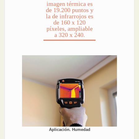
imagen térmica es
de 19.200 puntos y
la de infrarrojos es
de 160 x 120
píxeles, ampliable
a 320 x 240.
Aplicación. Humedad