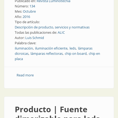
Publicado en:
Revista Luminotecnia
Número:
134
Mes:
Octubre
Año:
2016
Tipo de artículo:
Descripción de producto, servicios y normativas
Todas las publicaciones de:
ALIC
Autor:
Luis Schmid
Palabra clave:
iluminación
iluminación eficiente
leds
lámparas
dicroicas
lámparas reflectoras
chip on board
chip en
placa
Read more
about Producto | Luz con estilo (parte 3)
Producto | Fuente