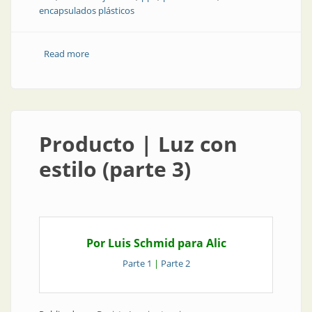
encapsulados plásticos
Read more
about Nota técnica | El costo oculto de los leds de
bajo costo
Producto | Luz con
estilo (parte 3)
Por Luis Schmid para Alic
Parte 1
|
Parte 2