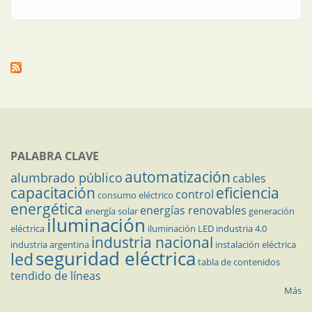
PALABRA CLAVE
automatización
alumbrado público
cables
capacitación
eficiencia
control
consumo eléctrico
energética
energías renovables
energía solar
generación
iluminación
eléctrica
iluminación LED
industria 4.0
industria nacional
industria argentina
instalación eléctrica
seguridad eléctrica
led
tabla de contenidos
tendido de líneas
Más