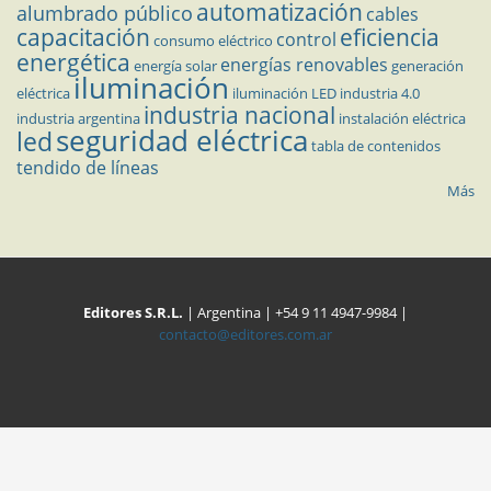
automatización
alumbrado público
cables
capacitación
eficiencia
control
consumo eléctrico
energética
energías renovables
energía solar
generación
iluminación
eléctrica
iluminación LED
industria 4.0
industria nacional
industria argentina
instalación eléctrica
seguridad eléctrica
led
tabla de contenidos
tendido de líneas
Más
Editores S.R.L.
| Argentina | +54 9 11 4947-9984 |
contacto@editores.com.ar