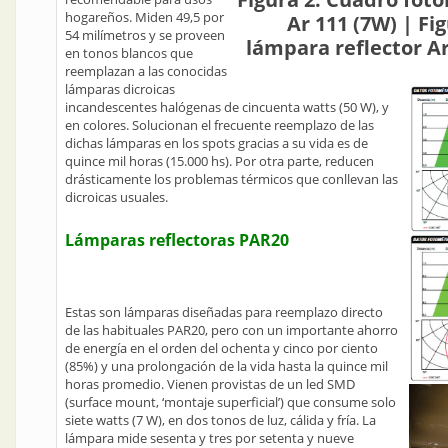
hogareños. Miden 49,5 por
Ar 111 (7W) | Fi
54 milímetros y se proveen
lámpara reflector Ar
en tonos blancos que
reemplazan a las conocidas
lámparas dicroicas
incandescentes halógenas de cincuenta watts (50 W), y
en colores. Solucionan el frecuente reemplazo de las
dichas lámparas en los spots gracias a su vida es de
quince mil horas (15.000 hs). Por otra parte, reducen
drásticamente los problemas térmicos que conllevan las
dicroicas usuales.
Lámparas reflectoras PAR20
Estas son lámparas diseñadas para reemplazo directo
de las habituales PAR20, pero con un importante ahorro
de energía en el orden del ochenta y cinco por ciento
(85%) y una prolongación de la vida hasta la quince mil
horas promedio. Vienen provistas de un led SMD
(surface mount, ‘montaje superficial’) que consume solo
siete watts (7 W), en dos tonos de luz, cálida y fría. La
lámpara mide sesenta y tres por setenta y nueve