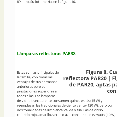
89 mm). Su fotometría, en la figura 10.
Lámparas reflectoras PAR38
Figura 8. C
Estas son las principales de
la familia, con todas las
reflectora PAR20 | F
ventajas de sus hermanas
de PAR20, aptas p
anteriores pero con
con
prestaciones superiores a
todas ellas. Las lámparas
de vidrio transparente consumen quince watts (15 W) y
reemplazan las tradicionales de ciento vente (120 W), pero con
dos tonalidades de luz blanca: cálida o fría. Las de vidrio
colorido rojo, amarillo, verde o azul consumen diez watts (10 W)