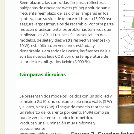
Reemplazan a las conocidas lámparas reflectoras
halógenas de cincuenta watts (50 W) y solucionan el
frecuente reemplazo de las dichas lámparas en los
spots ya que su vida de quince mil horas (15.000 hs)
asegura largos intervalos de recambio. Por otra parte,
reducen drásticamente los problemas térmicos que
conllevan las AR111 usuales. Se presentan en dos
modelos, de siete y diez watts respectivamente (7 y
10 W), esta última, en versiones estándar y
dimerizable. Para todos los casos, las fuentes de luz
son los nuevos leds COB, con una temperatura de
color de tres mil grados kelvin (3.000 ºK).
Lámparas dicroicas
Se presentan dos modelos, los dos con un solo led y
conexión GU10, uno consume solo cinco watts (5 W)
y el otro, siete (7 W). El segundo modelo representa
un refuerzo del cuarenta por ciento (40%) como se
puede verificar en su cuadro fotométrico.
Producen una iluminación muy uniforme y
especialmente
Figura 2. Cuadro fot
recomendable para usos