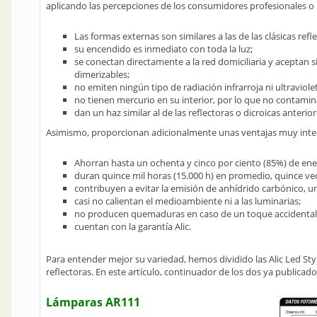
aplicando las percepciones de los consumidores profesionales o l
Las formas externas son similares a las de las clásicas ref
su encendido es inmediato con toda la luz;
se conectan directamente a la red domiciliaria y aceptan si
dimerizables;
no emiten ningún tipo de radiación infrarroja ni ultraviole
no tienen mercurio en su interior, por lo que no contaminan
dan un haz similar al de las reflectoras o dicroicas anterior
Asimismo, proporcionan adicionalmente unas ventajas muy inte
Ahorran hasta un ochenta y cinco por ciento (85%) de energ
duran quince mil horas (15.000 h) en promedio, quince ve
contribuyen a evitar la emisión de anhídrido carbónico, un
casi no calientan el medioambiente ni a las luminarias;
no producen quemaduras en caso de un toque accidental
cuentan con la garantía Alic.
Para entender mejor su variedad, hemos dividido las Alic Led Style 
reflectoras. En este artículo, continuador de los dos ya publicados
Lámparas AR111