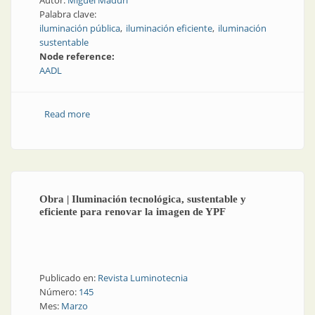
Autor:
Miguel Maduri
Palabra clave:
iluminación pública
iluminación eficiente
iluminación
sustentable
Node reference:
AADL
Read more
about Obra | Iluminación eficiente y sustentable en el
Parque Norte de la ciudad de Neuquén
Obra | Iluminación tecnológica, sustentable y
eficiente para renovar la imagen de YPF
Publicado en:
Revista Luminotecnia
Número:
145
Mes:
Marzo