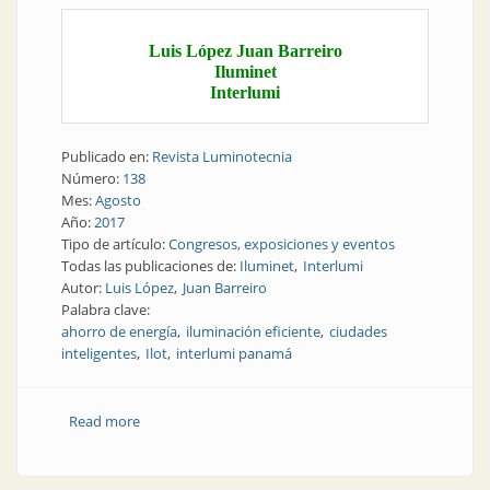
Luis López Juan Barreiro
Iluminet
Interlumi
Publicado en:
Revista Luminotecnia
Número:
138
Mes:
Agosto
Año:
2017
Tipo de artículo:
Congresos, exposiciones y eventos
Todas las publicaciones de:
Iluminet
Interlumi
Autor:
Luis López
Juan Barreiro
Palabra clave:
ahorro de energía
iluminación eficiente
ciudades
inteligentes
Ilot
interlumi panamá
Read more
about Congresos y exposiciones | Ciudades
inteligentes, Ilot y ahorro de energía en Interlumi
Panamá