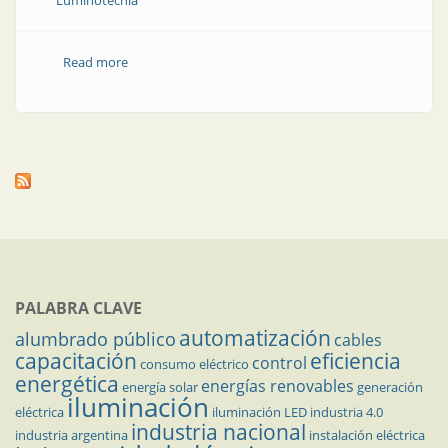
Luminotecnia
Read more
about Inscripción abierta para ser especialista en
iluminación
PALABRA CLAVE
automatización
alumbrado público
cables
capacitación
eficiencia
control
consumo eléctrico
energética
energías renovables
energía solar
generación
iluminación
eléctrica
iluminación LED
industria 4.0
industria nacional
industria argentina
instalación eléctrica