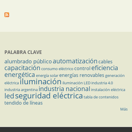
PALABRA CLAVE
automatización
alumbrado público
cables
capacitación
eficiencia
control
consumo eléctrico
energética
energías renovables
energía solar
generación
iluminación
eléctrica
iluminación LED
industria 4.0
industria nacional
industria argentina
instalación eléctrica
seguridad eléctrica
led
tabla de contenidos
tendido de líneas
Más