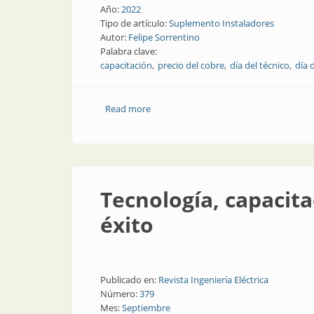
Año:
2022
Tipo de artículo:
Suplemento Instaladores
Autor:
Felipe Sorrentino
Palabra clave:
capacitación
precio del cobre
día del técnico
día 
Read more
about Novedades en el sector eléctrico
Tecnología, capacit
éxito
Publicado en:
Revista Ingeniería Eléctrica
Número:
379
Mes:
Septiembre