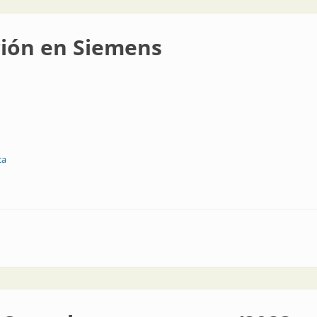
ción en Siemens
ca
ens