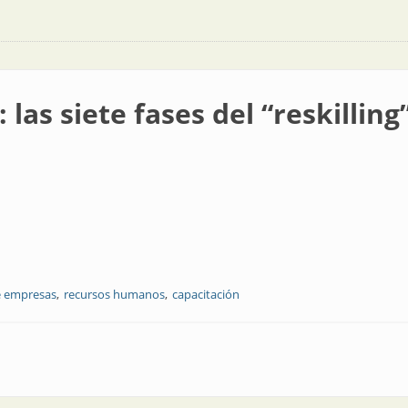
 las siete fases del “reskilling
e empresas
recursos humanos
capacitación
s del “reskilling”