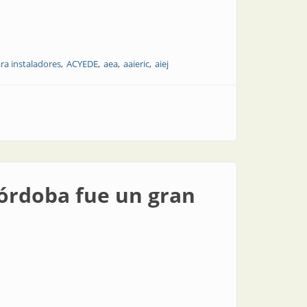
ra instaladores
ACYEDE
aea
aaieric
aiej
órdoba fue un gran