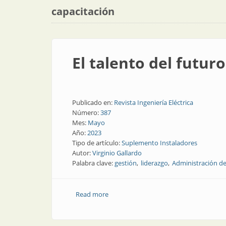
capacitación
El talento del futuro:
Publicado en:
Revista Ingeniería Eléctrica
Número:
387
Mes:
Mayo
Año:
2023
Tipo de artículo:
Suplemento Instaladores
Autor:
Virginio Gallardo
Palabra clave:
gestión
liderazgo
Administración d
Read more
about El talento del futuro: las siete fase