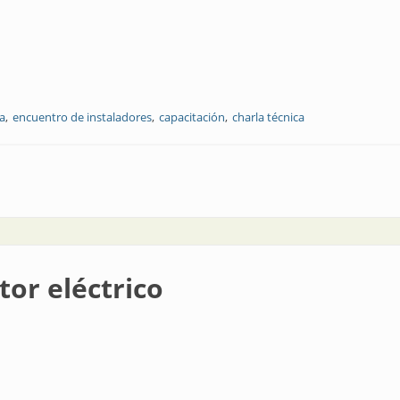
a
encuentro de instaladores
capacitación
charla técnica
3
or eléctrico