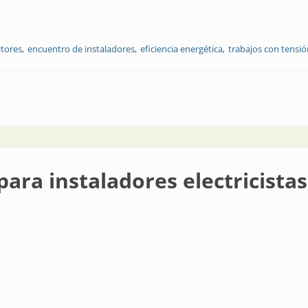
itores
encuentro de instaladores
eficiencia energética
trabajos con tensió
entro: CONEXPO Córdoba fue un gran éxito
ara instaladores electricistas